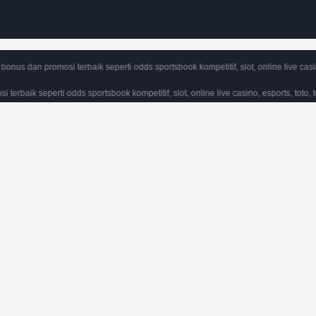
osi terbaik seperti odds sportsbook kompetitif, slot, online live casino, esports, t
i odds sportsbook kompetitif, slot, online live casino, esports, toto, togel, keno, 