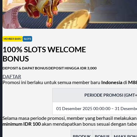
MEMBER BARU
SLOTS
100% SLOTS WELCOME
BONUS
DEPOSIT & DAPAT BONUS DEPOSIT HINGGA IDR 3,000
DAFTAR
Promosi ini berlaku untuk semua member baru
Indonesia
di
M8
PERIODE PROMOSI (GMT+
01 Desember 2025 00:00:00 – 31 Desembe
Selama masa periode promosi, member yang berhasil melakukan 
minimum IDR 100
akan mendapatkan bonus sesuai dengan tabel
PRODUK
BONUS
MAKS BONU