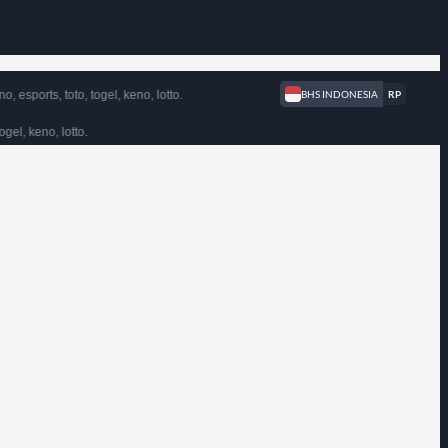
oto, togel, keno, lotto.
M88 penyedia gaming di Asia dengan bonus dan promosi ter
BHS INDONESIA
RP
lotto.
M88 penyedia gaming di Asia dengan bonus dan promosi terbaik seperti odds 