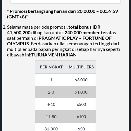
* Promosi berlangsung harian dari 20:00:00 – 00:59:59
(GMT+8)*
Selama masa periode promosi,
total bonus IDR
41,600,200
dibagikan untuk
240,000 member teratas
saat bermain di
PRAGMATIC PLAY – FORTUNE OF
OLYMPUS
. Berdasarkan nilai kemenangan tertinggi dari
multiplier pada papan peringkat di setiap harinya seperti
dibawah ini:
TURNAMEN HARIAN
PERINGKAT
MULTIPLIERS
1
x3,000
2-3
x1,000
4-10
x500
11-80
x100
81-300
x50