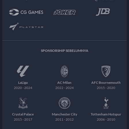
SPONSORSHIP SEBELUMNYA
LaLiga
AC Milan
AFC Bournemouth
2020 - 2024
2022 - 2024
2015 - 2020
Crystal Palace
Manchester City
Tottenham Hotspur
2015 - 2017
2011 - 2012
2006 - 2010