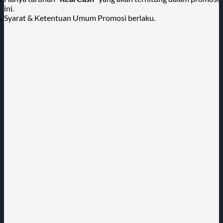
ini.
Syarat & Ketentuan Umum Promosi berlaku.