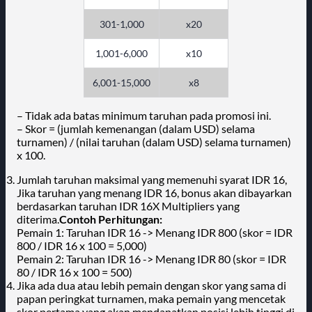
301-1,000
x20
1,001-6,000
x10
6,001-15,000
x8
– Tidak ada batas minimum taruhan pada promosi ini.
– Skor = (jumlah kemenangan (dalam USD) selama
turnamen) / (nilai taruhan (dalam USD) selama turnamen)
x 100.
Jumlah taruhan maksimal yang memenuhi syarat IDR 16,
Jika taruhan yang menang IDR 16, bonus akan dibayarkan
berdasarkan taruhan IDR 16X Multipliers yang
diterima.
Contoh Perhitungan:
Pemain 1: Taruhan IDR 16 -> Menang IDR 800 (skor = IDR
800 / IDR 16 x 100 = 5,000)
Pemain 2: Taruhan IDR 16 -> Menang IDR 80 (skor = IDR
80 / IDR 16 x 100 = 500)
Jika ada dua atau lebih pemain dengan skor yang sama di
papan peringkat turnamen, maka pemain yang mencetak
skor pertama yang akan mendapatkan posisi lebih tinggi di