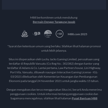
M88 berkomitmen untuk mendukung
Bermain Dengan Tanggung Jawab
M88.com
2025
*Syarat dan ketentuan umum yang berlaku; Silahkan lihat halaman promosi
untuk lebih jelasnya.
Situs ini dioperasikan oleh Lucky Jacks Gaming Limited, perusahaan yang
terdaftar di Republik Vanuatu (Co Reg No.: 302382) dengan kantor yang
terdaftar di Adams & Co. Lantai pertama, Law Partners house, Lini Highway,
Port Vila, Vanuatu, dibawah naungan Interactive Gaming License - IGL-
03/2021 dikeluarkan oleh Kementerian Keuangan dan Pembangunan
Ekonomi pada tanggal 24 November 2021 untuk jangka waktu 15 tahun.
Dengan mengakses dan terus menggunakan Situs ini, berarti Anda menerima
penggunaan cookies. Untuk informasi tentang penggunaan cookie dan
bagaimana mencegahnya, silahkan lihat halaman
Pusat Bantuan M88