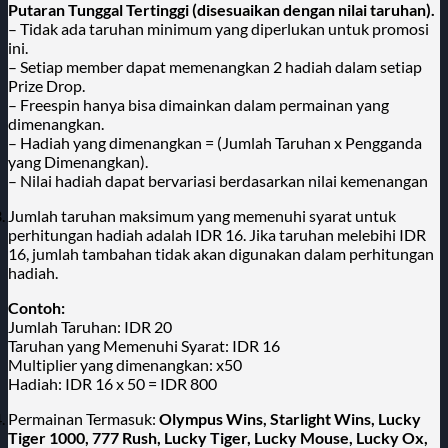
Putaran Tunggal Tertinggi (disesuaikan dengan nilai taruhan).
– Tidak ada taruhan minimum yang diperlukan untuk promosi
ini.
– Setiap member dapat memenangkan 2 hadiah dalam setiap
Prize Drop.
– Freespin hanya bisa dimainkan dalam permainan yang
dimenangkan.
– Hadiah yang dimenangkan = (Jumlah Taruhan x Pengganda
yang Dimenangkan).
– Nilai hadiah dapat bervariasi berdasarkan nilai kemenangan
Jumlah taruhan maksimum yang memenuhi syarat untuk
perhitungan hadiah adalah IDR 16. Jika taruhan melebihi IDR
16, jumlah tambahan tidak akan digunakan dalam perhitungan
hadiah.
Contoh:
Jumlah Taruhan: IDR 20
Taruhan yang Memenuhi Syarat: IDR 16
Multiplier yang dimenangkan: x50
Hadiah: IDR 16 x 50 = IDR 800
Permainan Termasuk:
Olympus Wins, Starlight Wins, Lucky
Tiger 1000, 777 Rush, Lucky Tiger, Lucky Mouse, Lucky Ox,