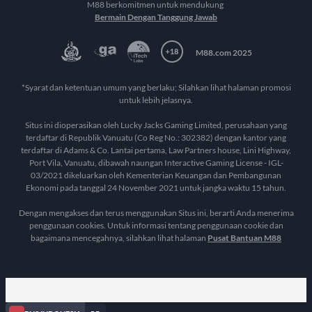
M88 berkomitmen untuk mendukung
Bermain Dengan Tanggung Jawab
M88.com
2025
*Syarat dan ketentuan umum yang berlaku; Silahkan lihat halaman promosi
untuk lebih jelasnya.
Situs ini dioperasikan oleh Lucky Jacks Gaming Limited, perusahaan yang
terdaftar di Republik Vanuatu (Co Reg No.: 302382) dengan kantor yang
terdaftar di Adams & Co. Lantai pertama, Law Partners house, Lini Highway,
Port Vila, Vanuatu, dibawah naungan Interactive Gaming License - IGL-
03/2021 dikeluarkan oleh Kementerian Keuangan dan Pembangunan
Ekonomi pada tanggal 24 November 2021 untuk jangka waktu 15 tahun.
Dengan mengakses dan terus menggunakan Situs ini, berarti Anda menerima
penggunaan cookies. Untuk informasi tentang penggunaan cookie dan
bagaimana mencegahnya, silahkan lihat halaman
Pusat Bantuan M88