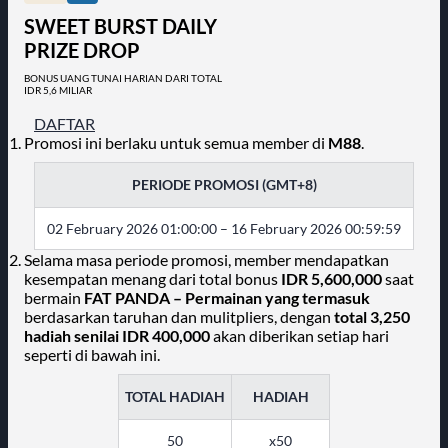
SWEET BURST DAILY
PRIZE DROP
BONUS UANG TUNAI HARIAN DARI TOTAL
IDR 5,6 MILIAR
DAFTAR
Promosi ini berlaku untuk semua member di
M88
.
PERIODE PROMOSI (GMT+8)
02 February 2026 01:00:00 – 16 February 2026 00:59:59
Selama masa periode promosi, member mendapatkan
kesempatan menang dari total bonus
IDR 5,600,000
saat
bermain
FAT PANDA – Permainan yang termasuk
berdasarkan taruhan dan mulitpliers, dengan
total 3,250
hadiah senilai IDR 400,000
akan diberikan setiap hari
seperti di bawah ini.
TOTAL HADIAH
HADIAH
50
x50