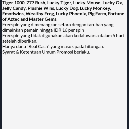
Tiger 1000, 777 Rush, Lucky Tiger, Lucky Mouse, Lucky Ox,
Jelly Candy, Plushie Wins, Lucky Dog, Lucky Monkey,
Emotiwins, Wealthy Frog, Lucky Phoenix, Pig Farm, Fortune
of Aztec and Master Gems
.
Freespin yang dimenangkan setara dengan taruhan yang
dimainkan pemain hingga IDR 16 per spin
Freespin yang tidak digunakan akan kedaluwarsa dalam 5 hari
setelah diberikan.
Hanya dana “Real Cash” yang masuk pada hitungan.
Syarat & Ketentuan Umum Promosi berlaku.