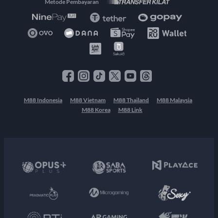
Metode Pembayaran
M88 Indonesia
M88 Vietnam
M88 Thailand
M88 Malaysia
M88 Korea
M88 Link