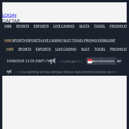
Skip
to
LOGIN
content
DAFTAR
M88
SPORTS
ESPORTS
LIVE CASINO
SLOTS
TOGEL
PROMO EKS
LOGIN
DAFTAR
M88
SPORTS
ESPORTS
LIVE CASINO
SLOT
TOGEL
PROMO EKSKLUSIF
M88
SPORTS
ESPORTS
LIVE CASINO
SLOT
TOGEL
PROMO EKS
10/08/2026 13:28 (GMT+7)
M88 penyedia gaming di Asia dengan bonus dan promosi terbaik sepe
BHS INDONESIA
RP
dia gaming di Asia dengan bonus dan promosi terbaik seperti odds sportsbook kompetit