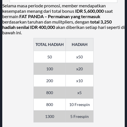
Selama masa periode promosi, member mendapatkan
kesempatan menang dari total bonus
IDR 5,600,000
saat
bermain
FAT PANDA – Permainan yang termasuk
berdasarkan taruhan dan mulitpliers, dengan
total 3,250
hadiah senilai IDR 400,000
akan diberikan setiap hari seperti di
bawah ini.
TOTAL HADIAH
HADIAH
50
x50
100
x20
200
x10
800
x5
800
10 Freespin
1300
5 Freespin