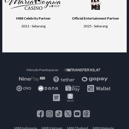
M88 Celebrity Partner
Official Entertainment Partner
2021 - Sekarang
2025 - Sekarang
Metode Pembayaran
M88 Indonesia
M88 Vietnam
M88 Thailand
M88 Malaysia