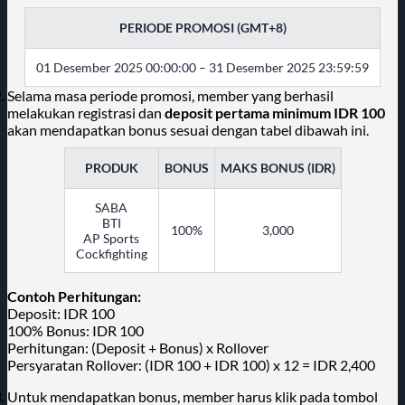
PERIODE PROMOSI (GMT+8)
01 Desember 2025 00:00:00 – 31 Desember 2025 23:59:59
Selama masa periode promosi, member yang berhasil
melakukan registrasi dan
deposit pertama minimum IDR 100
akan mendapatkan bonus sesuai dengan tabel dibawah ini.
PRODUK
BONUS
MAKS BONUS (IDR)
SABA
BTI
100%
3,000
AP Sports
Cockfighting
Contoh Perhitungan:
Deposit: IDR 100
100% Bonus: IDR 100
Perhitungan: (Deposit + Bonus) x Rollover
Persyaratan Rollover: (IDR 100 + IDR 100) x 12 = IDR 2,400
Untuk mendapatkan bonus, member harus klik pada tombol