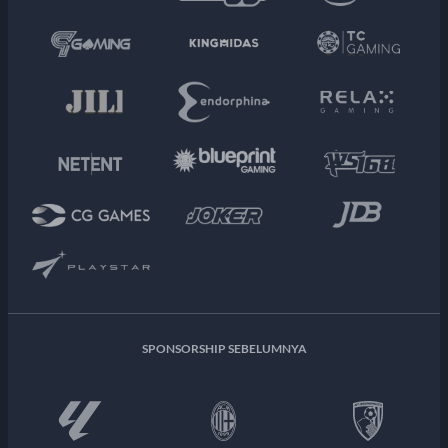
SPONSORSHIP SEBELUMNYA