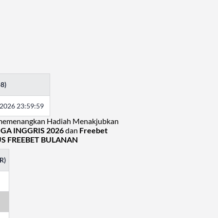
8)
 2026 23:59:59
memenangkan Hadiah Menakjubkan
A INGGRIS 2026
dan
Freebet
S FREEBET BULANAN
R)