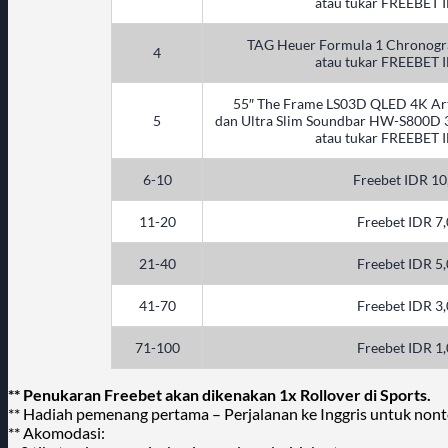
atau tukar FREEBET 
TAG Heuer Formula 1 Chronogra
4
atau tukar FREEBET 
55″ The Frame LS03D QLED 4K Ar
5
dan Ultra Slim Soundbar HW-S800D 3
atau tukar FREEBET 
6-10
Freebet IDR 10
11-20
Freebet IDR 7
21-40
Freebet IDR 5
41-70
Freebet IDR 3
71-100
Freebet IDR 1
** Penukaran Freebet akan dikenakan
1x Rollover di Sports
.
** Hadiah pemenang pertama – Perjalanan ke Inggris untuk nonto
** Akomodasi: