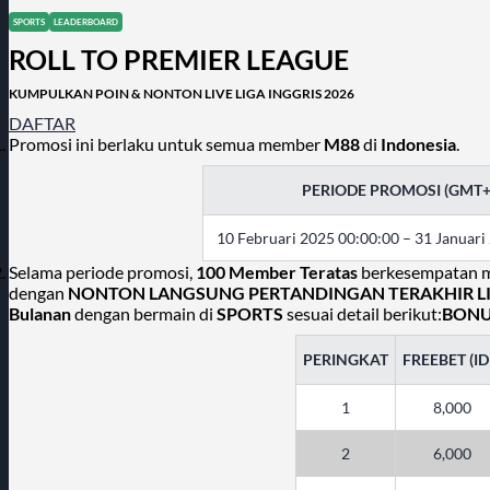
SPORTS
LEADERBOARD
ROLL TO PREMIER LEAGUE
KUMPULKAN POIN & NONTON LIVE LIGA INGGRIS 2026
DAFTAR
Promosi ini berlaku untuk semua member
M88
di
Indonesia
.
PERIODE PROMOSI (GMT+
10 Februari 2025 00:00:00 – 31 Januari
Selama periode promosi,
100 Member Teratas
berkesempatan 
dengan
NONTON LANGSUNG PERTANDINGAN TERAKHIR LIG
Bulanan
dengan bermain di
SPORTS
sesuai detail berikut:
BONU
PERINGKAT
FREEBET (ID
1
8,000
2
6,000