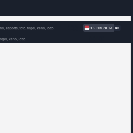
toto, togel, keno, lotto.
M88 penyedia gaming di Asia dengan bonus dan promosi ter
BHS INDONESIA
RP
 lotto.
M88 penyedia gaming di Asia dengan bonus dan promosi terbaik seperti odds 