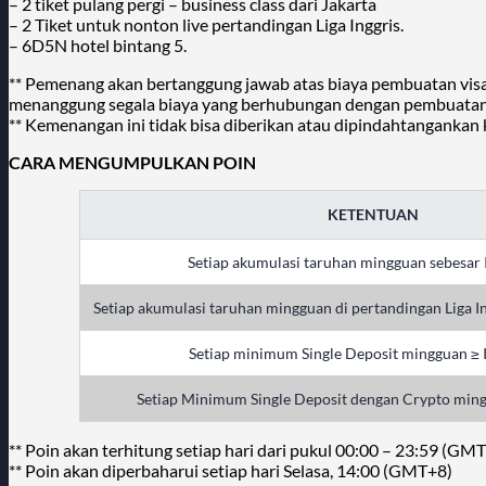
– 2 tiket pulang pergi – business class dari Jakarta
– 2 Tiket untuk nonton live pertandingan Liga Inggris.
– 6D5N hotel bintang 5.
** Pemenang akan bertanggung jawab atas biaya pembuatan visa
menanggung segala biaya yang berhubungan dengan pembuatan 
** Kemenangan ini tidak bisa diberikan atau dipindahtangankan 
CARA MENGUMPULKAN POIN
KETENTUAN
Setiap akumulasi taruhan mingguan sebesar
Setiap akumulasi taruhan mingguan di pertandingan Liga I
Setiap minimum Single Deposit mingguan ≥ 
Setiap Minimum Single Deposit dengan Crypto min
** Poin akan terhitung setiap hari dari pukul 00:00 – 23:59 (GM
** Poin akan diperbaharui setiap hari Selasa, 14:00 (GMT+8)