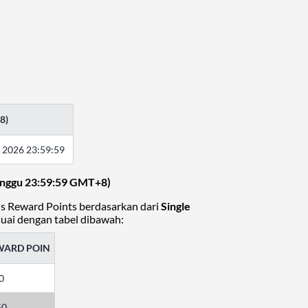
8)
i 2026 23:59:59
Minggu 23:59:59 GMT+8)
 Reward Points berdasarkan dari
Single
uai dengan tabel dibawah:
WARD POIN
0
50