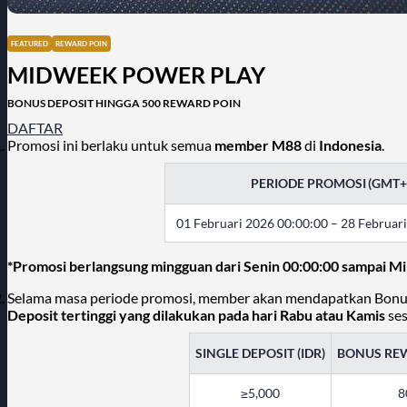
FEATURED
REWARD POIN
MIDWEEK POWER PLAY
BONUS DEPOSIT HINGGA 500 REWARD POIN
DAFTAR
Promosi ini berlaku untuk semua
member M88
di
Indonesia
.
PERIODE PROMOSI (GMT+
01 Februari 2026 00:00:00 – 28 Februar
*Promosi berlangsung mingguan dari Senin 00:00:00 sampai 
Selama masa periode promosi, member akan mendapatkan Bonus
Deposit tertinggi yang dilakukan pada hari Rabu atau Kamis
ses
SINGLE DEPOSIT (IDR)
BONUS RE
≥5,000
8