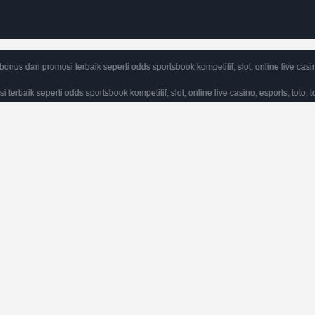
si terbaik seperti odds sportsbook kompetitif, slot, online live casino, esports, to
 odds sportsbook kompetitif, slot, online live casino, esports, toto, togel, keno, l