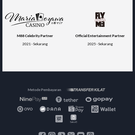
M88 Celebrity Partner
Official Entertainment Partner
2021 - Sekarang
2025 - Sekarang
Metode Pembayaran