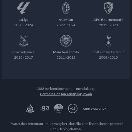
LaLiga
AC Milan
AFC Bournemouth
2020 - 2024
2022 - 2024
2015 - 2020
Crystal Palace
Manchester City
Tottenham Hotspur
2015 - 2017
2011 - 2012
2006 - 2010
M88 berkomitmen untuk mendukung
Bermain Dengan Tanggung Jawab
M88.com
2025
*Syarat dan ketentuan umum yang berlaku; Silahkan lihat halaman promosi
untuk lebih jelasnya.