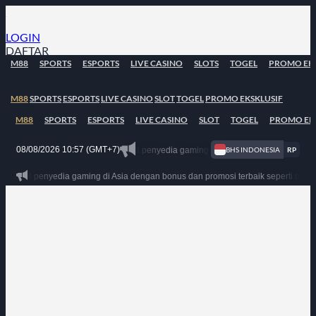
Skip
to
LOGIN
content
DAFTAR
M88
SPORTS
ESPORTS
LIVE CASINO
SLOTS
TOGEL
PROMO EKS
LOGIN
DAFTAR
M88
SPORTS
ESPORTS
LIVE CASINO
SLOT
TOGEL
PROMO EKSKLUSIF
M88
SPORTS
ESPORTS
LIVE CASINO
SLOT
TOGEL
PROMO EKS
08/08/2026 10:57 (GMT+7)
M88 penyedia gaming di Asia dengan bonus dan promosi terbaik 
BHS INDONESIA
RP
nyedia gaming di Asia dengan bonus dan promosi terbaik seperti odds sportsbook kompe