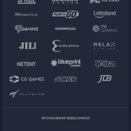
SPONSORSHIP SEBELUMNYA