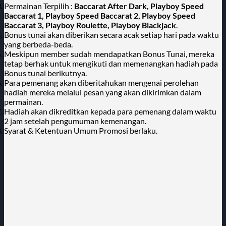
Permainan Terpilih :
Baccarat After Dark, Playboy Speed
Baccarat 1, Playboy Speed Baccarat 2, Playboy Speed
Baccarat 3, Playboy Roulette, Playboy Blackjack
.
Bonus tunai akan diberikan secara acak setiap hari pada waktu
yang berbeda-beda.
Meskipun member sudah mendapatkan Bonus Tunai, mereka
tetap berhak untuk mengikuti dan memenangkan hadiah pada
Bonus tunai berikutnya.
Para pemenang akan diberitahukan mengenai perolehan
hadiah mereka melalui pesan yang akan dikirimkan dalam
permainan.
Hadiah akan dikreditkan kepada para pemenang dalam waktu
2 jam setelah pengumuman kemenangan.
Syarat & Ketentuan Umum Promosi berlaku.