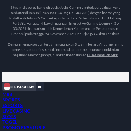
Situs ini dioperasikan oleh Lucky Jacks Gaming Limited, perusahaan yang
terdaftar di Republik Vanuatu (Co Reg No.: 302382) dengan kantor yang
terdaftar di Adams & Co. Lantai pertama, Law Partners house, Lini Highway,
Port Vila, Vanuatu, dibawah naungan Interactive Gaming License - IGL-
03/2021 dikeluarkan oleh Kementerian Keuangan dan Pembangunan
Ekonomi pada tanggal 24 November 2021 untuk jangka waktu 15 tahun.
Dengan mengakses dan terus menggunakan Situs ini, berarti Anda menerima
penggunaan cookies. Untuk informasi tentang penggunaan cookie dan
bagaimana mencegahnya, silahkan lihat halaman
Pusat Bantuan M88
BHS INDONESIA
RP
M88
SPORTS
ESPORTS
LIVE CASINO
SLOTS
TOGEL
PROMO EKSKLUSIF