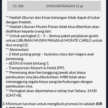
51-106
EMAS BATANGAN 25 gr
** Hadiah liburan dan Emas batangan tidak dapat di tukar
dengan freebet.
** Hadiah Liburan Musim Panas tidak bisa diberikan atau
dialihkan kepada orang lain.
** Untuk peringkat 2 – 5 – Semua paket perjalanan gratis
untuk LIBURAN MUSIM PANAS di MONTE CARLO untuk
dua orang (2).
** Akomodasi:
– 2 tiket pulang pergi – business class dari negara asal
pemenang.
– 6D5N di hotel bintang 5.
– Transportasi Airport & Hotel (PP).
** Pemenang akan bertanggung jawab atas biaya
pembuatan visa jika dibutuhkan. M88 tidak akan
menanggung segala biaya yang berhubungan dengan
pembuatan visa.
** Peringkat akan diperbaharui setiap hari Selasa, 14:00
(GMT+8).
Minimum taruhan untuk mengikuti promosi ini adalah
IDR