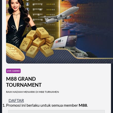
LIVE CASINO
M88 GRAND
TOURNAMENT
RAIH HADIAH MENARIK DI M88 TURNAMEN
DAFTAR
Promosi ini berlaku untuk semua member
M88
.