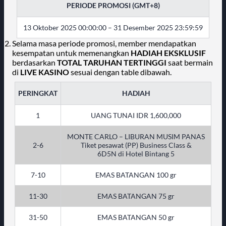
PERIODE PROMOSI (GMT+8)
13 Oktober 2025 00:00:00 – 31 Desember 2025 23:59:59
Selama masa periode promosi, member mendapatkan
kesempatan untuk memenangkan
HADIAH EKSKLUSIF
berdasarkan
TOTAL TARUHAN TERTINGGI
saat bermain
di
LIVE KASINO
sesuai dengan table dibawah.
PERINGKAT
HADIAH
1
UANG TUNAI IDR 1,600,000
MONTE CARLO – LIBURAN MUSIM PANAS
2-6
Tiket pesawat (PP) Business Class &
6D5N di Hotel Bintang 5
7-10
EMAS BATANGAN 100 gr
11-30
EMAS BATANGAN 75 gr
31-50
EMAS BATANGAN 50 gr