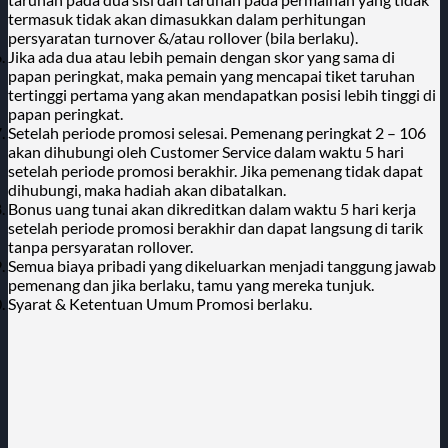
termasuk tidak akan dimasukkan dalam perhitungan
persyaratan turnover &/atau rollover (bila berlaku).
Jika ada dua atau lebih pemain dengan skor yang sama di
papan peringkat, maka pemain yang mencapai tiket taruhan
tertinggi pertama yang akan mendapatkan posisi lebih tinggi di
papan peringkat.
Setelah periode promosi selesai. Pemenang peringkat 2 – 106
akan dihubungi oleh Customer Service dalam waktu 5 hari
setelah periode promosi berakhir. Jika pemenang tidak dapat
dihubungi, maka hadiah akan dibatalkan.
Bonus uang tunai akan dikreditkan dalam waktu 5 hari kerja
setelah periode promosi berakhir dan dapat langsung di tarik
tanpa persyaratan rollover.
Semua biaya pribadi yang dikeluarkan menjadi tanggung jawab
pemenang dan jika berlaku, tamu yang mereka tunjuk.
Syarat & Ketentuan Umum Promosi berlaku.