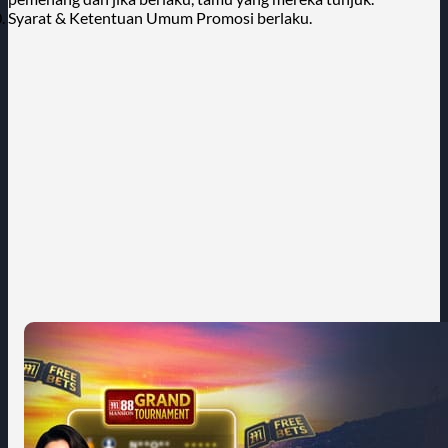
Syarat & Ketentuan Umum Promosi berlaku.