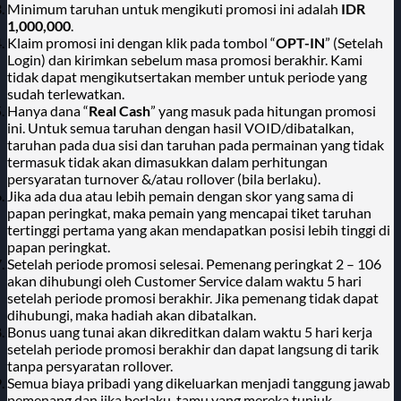
Minimum taruhan untuk mengikuti promosi ini adalah
IDR
1,000,000
.
Klaim promosi ini dengan klik pada tombol “
OPT-IN
” (Setelah
Login) dan kirimkan sebelum masa promosi berakhir. Kami
tidak dapat mengikutsertakan member untuk periode yang
sudah terlewatkan.
Hanya dana “
Real Cash
” yang masuk pada hitungan promosi
ini. Untuk semua taruhan dengan hasil VOID/dibatalkan,
taruhan pada dua sisi dan taruhan pada permainan yang tidak
termasuk tidak akan dimasukkan dalam perhitungan
persyaratan turnover &/atau rollover (bila berlaku).
Jika ada dua atau lebih pemain dengan skor yang sama di
papan peringkat, maka pemain yang mencapai tiket taruhan
tertinggi pertama yang akan mendapatkan posisi lebih tinggi di
papan peringkat.
Setelah periode promosi selesai. Pemenang peringkat 2 – 106
akan dihubungi oleh Customer Service dalam waktu 5 hari
setelah periode promosi berakhir. Jika pemenang tidak dapat
dihubungi, maka hadiah akan dibatalkan.
Bonus uang tunai akan dikreditkan dalam waktu 5 hari kerja
setelah periode promosi berakhir dan dapat langsung di tarik
tanpa persyaratan rollover.
Semua biaya pribadi yang dikeluarkan menjadi tanggung jawab
pemenang dan jika berlaku, tamu yang mereka tunjuk.