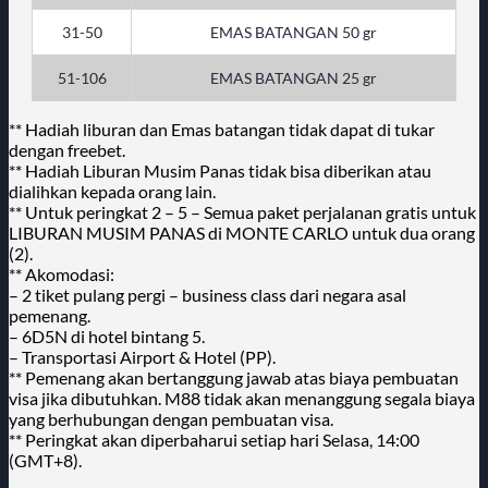
31-50
EMAS BATANGAN 50 gr
51-106
EMAS BATANGAN 25 gr
** Hadiah liburan dan Emas batangan tidak dapat di tukar
dengan freebet.
** Hadiah Liburan Musim Panas tidak bisa diberikan atau
dialihkan kepada orang lain.
** Untuk peringkat 2 – 5 – Semua paket perjalanan gratis untuk
LIBURAN MUSIM PANAS di MONTE CARLO untuk dua orang
(2).
** Akomodasi:
– 2 tiket pulang pergi – business class dari negara asal
pemenang.
– 6D5N di hotel bintang 5.
– Transportasi Airport & Hotel (PP).
** Pemenang akan bertanggung jawab atas biaya pembuatan
visa jika dibutuhkan. M88 tidak akan menanggung segala biaya
yang berhubungan dengan pembuatan visa.
** Peringkat akan diperbaharui setiap hari Selasa, 14:00
(GMT+8).