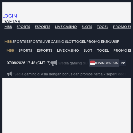
Skip
to
LOGIN
content
DAFTAR
M88
SPORTS
ESPORTS
LIVE CASINO
SLOTS
TOGEL
PROMO EKS
LOGIN
DAFTAR
M88
SPORTS
ESPORTS
LIVE CASINO
SLOT
TOGEL
PROMO EKSKLUSIF
M88
SPORTS
ESPORTS
LIVE CASINO
SLOT
TOGEL
PROMO EKS
07/08/2026 17:48 (GMT+7)
M88 penyedia gaming di Asia dengan bonus dan promosi terbaik sepe
BHS INDONESIA
RP
ia gaming di Asia dengan bonus dan promosi terbaik seperti odds sportsbook kompetiti