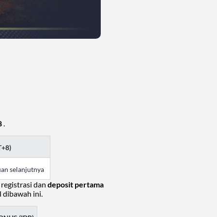
8
.
+8)
an selanjutnya
registrasi dan
deposit pertama
 dibawah ini.