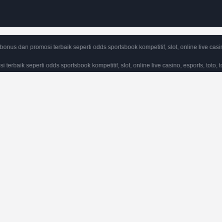
si terbaik seperti odds sportsbook kompetitif, slot, online live casino, esports, to
 odds sportsbook kompetitif, slot, online live casino, esports, toto, togel, keno, l