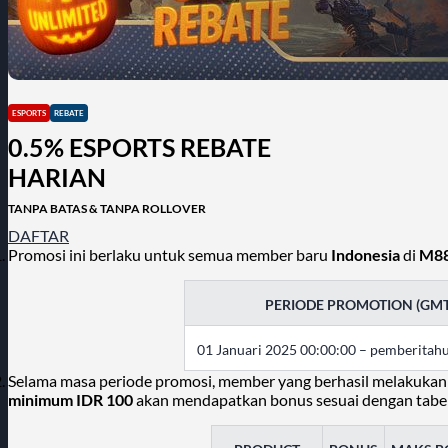
ESPORTS
REBATE
0.5% ESPORTS REBATE
HARIAN
TANPA BATAS & TANPA ROLLOVER
DAFTAR
Promosi ini berlaku untuk semua member baru
Indonesia
di
M8
PERIODE PROMOTION (GMT
01 Januari 2025 00:00:00 – pemberitahu
Selama masa periode promosi, member yang berhasil melakukan 
minimum IDR 100
akan mendapatkan bonus sesuai dengan tabel