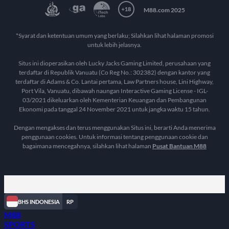
M88.com
2025
*Syarat dan ketentuan umum yang berlaku; Silahkan lihat halaman promosi
untuk lebih jelasnya.
Situs ini dioperasikan oleh Lucky Jacks Gaming Limited, perusahaan yang
terdaftar di Republik Vanuatu (Co Reg No.: 302382) dengan kantor yang
terdaftar di Adams & Co. Lantai pertama, Law Partners house, Lini Highway,
Port Vila, Vanuatu, dibawah naungan Interactive Gaming License - IGL-
03/2021 dikeluarkan oleh Kementerian Keuangan dan Pembangunan
Ekonomi pada tanggal 24 November 2021 untuk jangka waktu 15 tahun.
Dengan mengakses dan terus menggunakan Situs ini, berarti Anda menerima
penggunaan cookies. Untuk informasi tentang penggunaan cookie dan
bagaimana mencegahnya, silahkan lihat halaman
Pusat Bantuan M88
BHS INDONESIA
RP
M88
SPORTS