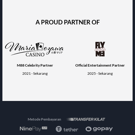
A PROUD PARTNER OF
M88 Celebrity Partner
Official Entertainment Partner
2021 - Sekarang
2025 - Sekarang
Metode Pembayaran