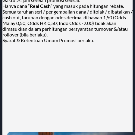
waktu 24 jam setelah promosi selesai.
Hanya dana “
Real Cash
” yang masuk pada hitungan rebate.
Semua taruhan seri / pengembalian dana / ditolak / dibatalkan /
cash out, taruhan dengan odds decimal di bawah 1,50 (Odds
Malay 0,50; Odds HK 0,50; Indo Odds -2.00) tidak akan
dimasukkan dalam perhitungan persyaratan turnover &/atau
rollover (bila berlaku).
Syarat & Ketentuan Umum Promosi berlaku.