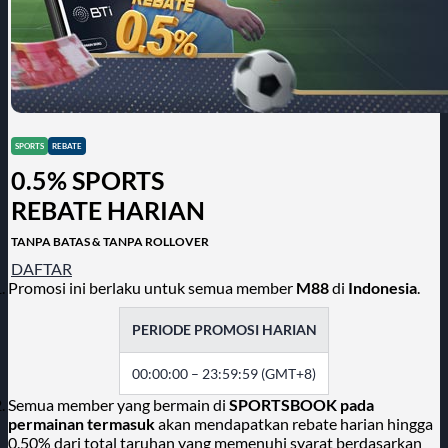
SPORTS
REBATE
0.5% SPORTS
REBATE HARIAN​​
TANPA BATAS & TANPA ROLLOVER
DAFTAR
Promosi ini berlaku untuk semua member
M88
di
Indonesia
.
PERIODE PROMOSI HARIAN
00:00:00 – 23:59:59 (GMT+8)
Semua member yang bermain di
SPORTSBOOK pada
permainan termasuk
akan mendapatkan rebate harian hingga
0.50% dari total taruhan yang memenuhi syarat berdasarkan