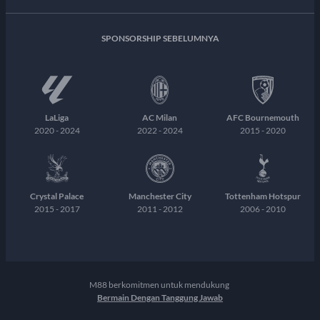
SPONSORSHIP SEBELUMNYA
LaLiga
AC Milan
AFC Bournemouth
2020 - 2024
2022 - 2024
2015 - 2020
Crystal Palace
Manchester City
Tottenham Hotspur
2015 - 2017
2011 - 2012
2006 - 2010
M88 berkomitmen untuk mendukung
Bermain Dengan Tanggung Jawab