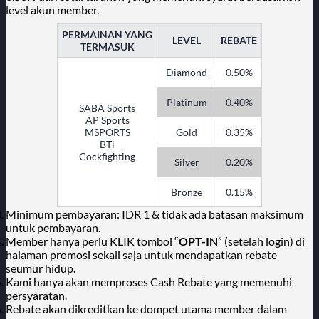
level akun member.
PERMAINAN YANG
LEVEL
REBATE
TERMASUK
Diamond
0.50%
Platinum
0.40%
SABA Sports
AP Sports
MSPORTS
Gold
0.35%
BTi
Cockfighting
Silver
0.20%
Bronze
0.15%
Minimum pembayaran: IDR 1 & tidak ada batasan maksimum
untuk pembayaran.
Member hanya perlu KLIK tombol “
OPT-IN
” (setelah login) di
halaman promosi sekali saja untuk mendapatkan rebate
seumur hidup.
Kami hanya akan memproses Cash Rebate yang memenuhi
persyaratan.
Rebate akan dikreditkan ke dompet utama member dalam