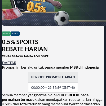
SPORTS
REBATE
0.5% SPORTS
REBATE HARIAN
TANPA BATAS & TANPA ROLLOVER
DAFTAR
Promosi ini berlaku untuk semua member
M88
di
Indonesia
.
PERIODE PROMOSI HARIAN
00:00:00 – 23:59:59 (GMT+8)
Semua member yang bermain di
SPORTSBOOK pada
permainan termasuk
akan mendapatkan rebate harian hingga
0.50% dari total taruhan yang memenuhi syarat berdasarkan